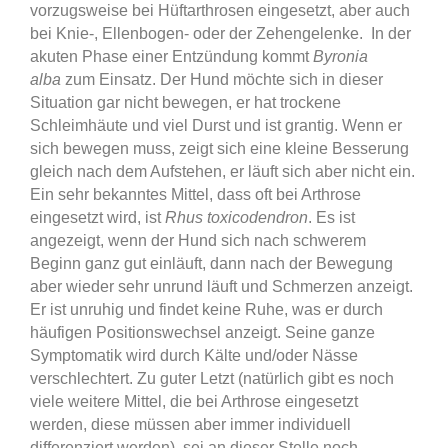
vorzugsweise bei Hüftarthrosen eingesetzt, aber auch
bei Knie-, Ellenbogen- oder der Zehengelenke.
In der
akuten Phase einer Entzündung kommt
Byronia
a
lba
zum Einsatz. Der Hund möchte sich in dieser
Situation gar nicht bewegen, er hat trockene
Schleimhäute und viel Durst und ist grantig. Wenn er
sich bewegen muss, zeigt sich eine kleine Besserung
gleich nach dem Aufstehen, er läuft sich aber nicht ein.
Ein sehr bekanntes Mittel, dass oft bei Arthrose
eingesetzt wird, ist
Rhus toxicodendron
. Es ist
angezeigt, wenn der Hund sich nach schwerem
Beginn ganz gut einläuft, dann nach der Bewegung
aber wieder sehr unrund läuft und Schmerzen anzeigt.
Er ist unruhig und findet keine Ruhe, was er durch
häufigen Positionswechsel anzeigt. Seine ganze
Symptomatik wird durch Kälte und/oder Nässe
verschlechtert.
Zu guter Letzt (natürlich gibt es noch
viele weitere Mittel, die bei Arthrose eingesetzt
werden, diese müssen aber immer individuell
differenziert werden), sei an dieser Stelle noch